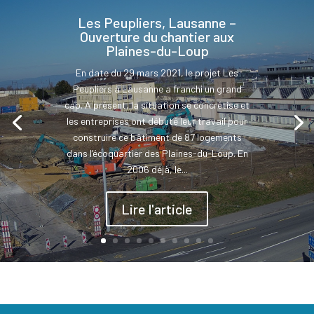
Les Peupliers, Lausanne –
Ouverture du chantier aux
Plaines-du-Loup
En date du 29 mars 2021, le projet Les
Peupliers à Lausanne a franchi un grand
cap. A présent, la situation se concrétise et
les entreprises ont débuté leur travail pour
construire ce bâtiment de 87 logements
dans l’écoquartier des Plaines-du-Loup. En
2006 déjà, le...
Lire l'article