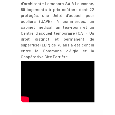
d’architecte Lemanarc SA à Lausanne,
89 logements à prix coûtant dont 22
protégés, une Unité d’accueil pour
écoliers (UAPE), 4 commerces, un
cabinet médical, un tea-room et un
Centre d’accueil temporaire (CAT). Un
droit distinct et permanent de
superficie (DDP) de 70 ans a été conclu
entre la Commune d’Aigle et la
Coopérative Cité Derrière
Nous remercions tous nos
partenaires et notre direction de
travaux pour la qualité du travail
accompli.