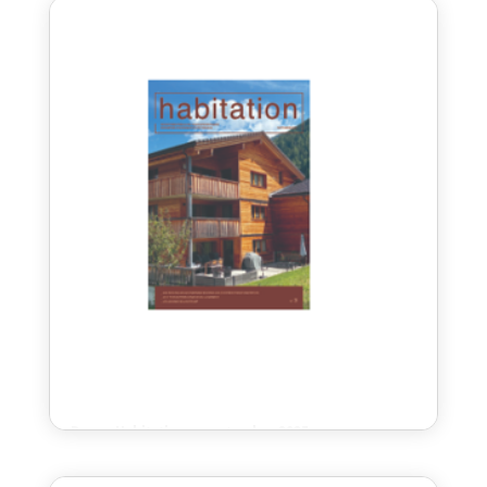
Derrière a réalisé une brochure rétrospective retraçant les
principales étapes de son développement.
Revue Habitation – septembre 2025 – gouverance
Sep 23, 2025
En septembre 2025 la revue Habitation a mis en évidence