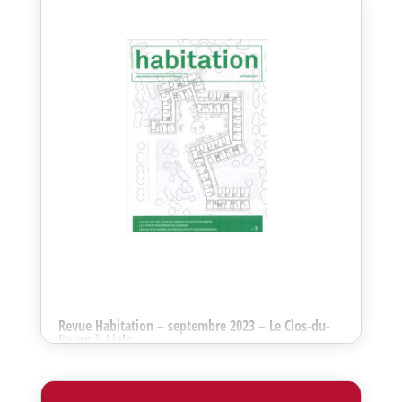
Nous vous invitons à découvrir la dernière parution du
magazine "Construction & Bâtment". Mise en avant de la
Coopérative Cité Derrière dans le cadre du projet "Les
Peupliers" des Plaines-du-Loup à Lausanne.
Revue Habitation – septembre 2023 – Le Clos-du-
Bourg à Aigle
Sep 28, 2023
Habité depuis 2019 et fruit d’une excellente collaboration