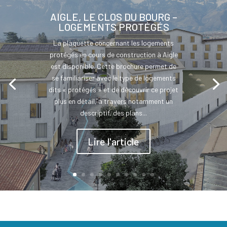
AIGLE, LE CLOS DU BOURG –
LOGEMENTS PROTÉGÉS
La plaquette concernant les logements
protégés en cours de construction à Aigle
est disponible. Cette brochure permet de
se familiariser avec le type de logements
dits « protégés » et de découvrir ce projet
plus en détail, à travers notamment un
descriptif, des plans...
Lire l'article