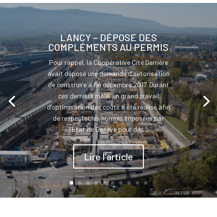
LANCY – DÉPOSE DES
COMPLÉMENTS AU PERMIS
Pour rappel, la Coopérative Cité Derrière
avait déposé une demande d’autorisation
de construire à fin décembre 2017. Durant
ces derniers mois, un grand travail
d’optimisation des coûts a été réalisé afin
de respecter les normes imposées par
l’Etat de Genève pour des...
Lire l'article